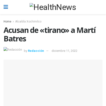
Home
Alcaldía Xochimilco
Acusan de «tirano» a Martí
Batres
by
Redacción
diciembre 11, 2022