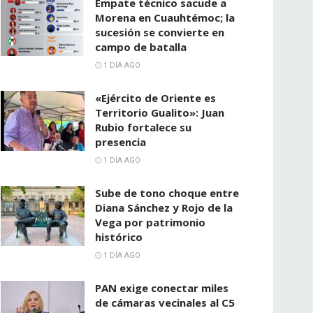
Empate técnico sacude a
Morena en Cuauhtémoc; la
sucesión se convierte en
campo de batalla
1 DÍA AGO
«Ejército de Oriente es
Territorio Gualito»: Juan
Rubio fortalece su
presencia
1 DÍA AGO
Sube de tono choque entre
Diana Sánchez y Rojo de la
Vega por patrimonio
histórico
1 DÍA AGO
PAN exige conectar miles
de cámaras vecinales al C5