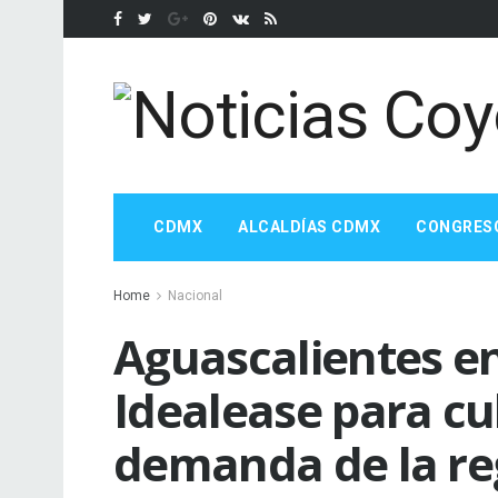
CDMX
ALCALDÍAS CDMX
CONGRES
Home
Nacional
Aguascalientes en
Idealease para cub
demanda de la reg