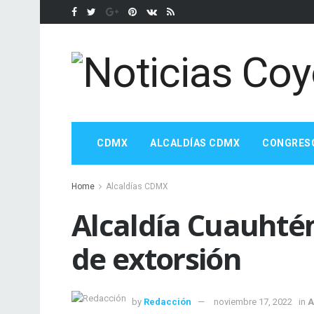
CDMX
ALCALDÍAS CDMX
CONGRES
Home
Alcaldías CDMX
Alcaldía Cuauhté
de extorsión
by
Redacción
noviembre 17, 2022
in
A