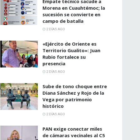
Empate técnico sacude a
Morena en Cuauhtémoc; la
sucesión se convierte en
campo de batalla
2 DÍAS AGO
«Ejército de Oriente es
Territorio Gualito»: Juan
Rubio fortalece su
presencia
2 DÍAS AGO
Sube de tono choque entre
Diana Sánchez y Rojo de la
Vega por patrimonio
histórico
2 DÍAS AGO
PAN exige conectar miles
de cámaras vecinales al C5