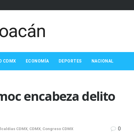
O CDMX
ECONOMÍA
DEPORTES
NACIONAL
moc encabeza delito
0
lcaldías CDMX
,
CDMX
,
Congreso CDMX