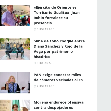
«Ejército de Oriente es
Territorio Gualito»: Juan
Rubio fortalece su
presencia
6 HORAS AGO
Sube de tono choque entre
Diana Sánchez y Rojo de la
Vega por patrimonio
histórico
6 HORAS AGO
PAN exige conectar miles
de cámaras vecinales al C5
7 HORAS AGO
Morena endurece ofensiva
contra despojadores