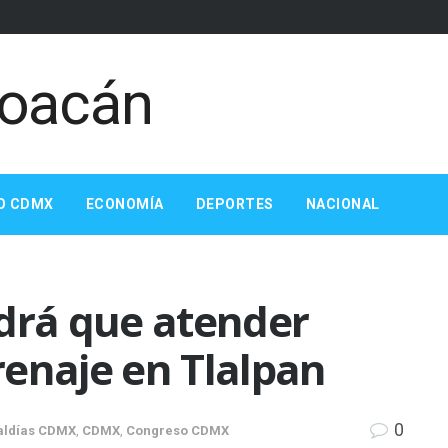
O CDMX
ECONOMÍA
DEPORTES
NACIONAL
ndrá que atender
enaje en Tlalpan
0
aldías CDMX
,
CDMX
,
Congreso CDMX