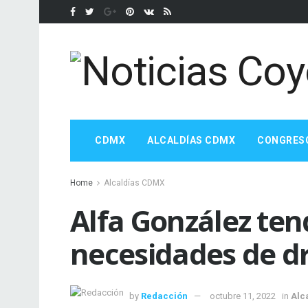
CDMX
ALCALDÍAS CDMX
CONGRES
Home
Alcaldías CDMX
Alfa González te
necesidades de dr
by
Redacción
octubre 11, 2022
in
Alc