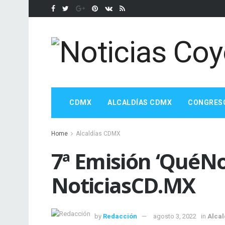
CDMX
ALCALDÍAS CDMX
CONGRES
Home
Alcaldías CDMX
7ª Emisión ‘QuéNo
NoticiasCD.MX
by
Redacción
agosto 3, 2022
in
Alca