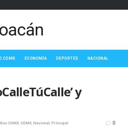
O CDMX
ECONOMÍA
DEPORTES
NACIONAL
CalleTúCalle’ y
0
ldías CDMX
,
CDMX
,
Nacional
,
Principal