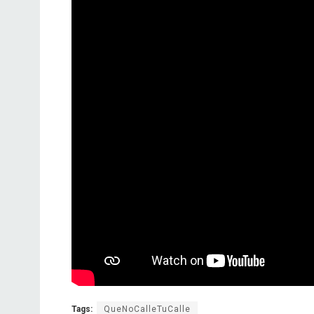
Tags:
QueNoCalleTuCalle