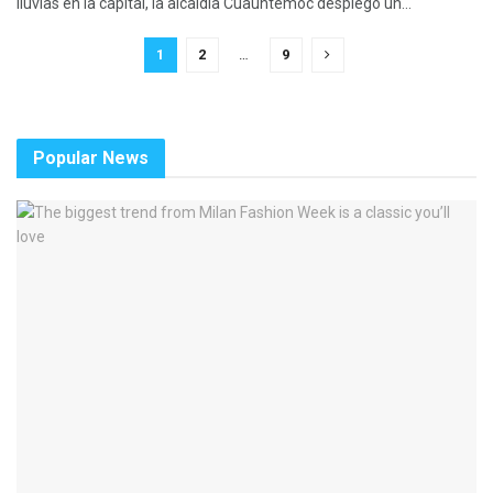
lluvias en la capital, la alcaldía Cuauhtémoc desplegó un...
1
2
…
9
Popular News