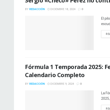
Sergio «Checo» Pérez no cont
BY
REDACCIÓN
DICIEMBRE 18, 2024
0
El pi
escud
RE
Fórmula 1 Temporada 2025: Fe
Calendario Completo
BY
REDACCIÓN
DICIEMBRE 9, 2024
0
La Fó
2025, 
RE