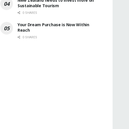
New Zealand needs to Invest more on
Sustainable Tourism
0 SHARES
Your Dream Purchase is Now Within
Reach
0 SHARES