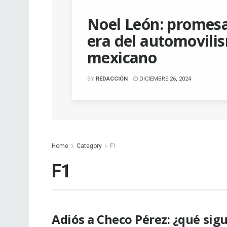
Noel León: promesa
era del automovili
mexicano
BY
REDACCIÓN
DICIEMBRE 26, 2024
Home
Category
F1
F1
Adiós a Checo Pérez: ¿qué sigu