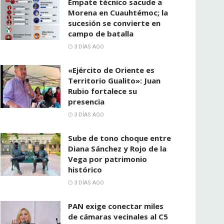
Empate técnico sacude a
Morena en Cuauhtémoc; la
sucesión se convierte en
campo de batalla
3 DÍAS AGO
«Ejército de Oriente es
Territorio Gualito»: Juan
Rubio fortalece su
presencia
3 DÍAS AGO
Sube de tono choque entre
Diana Sánchez y Rojo de la
Vega por patrimonio
histórico
3 DÍAS AGO
PAN exige conectar miles
de cámaras vecinales al C5