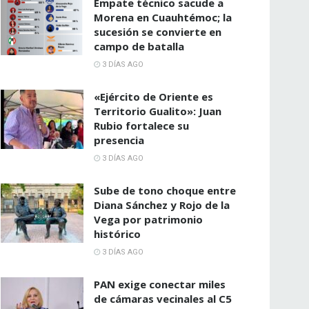
Empate técnico sacude a
Morena en Cuauhtémoc; la
sucesión se convierte en
campo de batalla
3 DÍAS AGO
«Ejército de Oriente es
Territorio Gualito»: Juan
Rubio fortalece su
presencia
3 DÍAS AGO
Sube de tono choque entre
Diana Sánchez y Rojo de la
Vega por patrimonio
histórico
3 DÍAS AGO
PAN exige conectar miles
de cámaras vecinales al C5