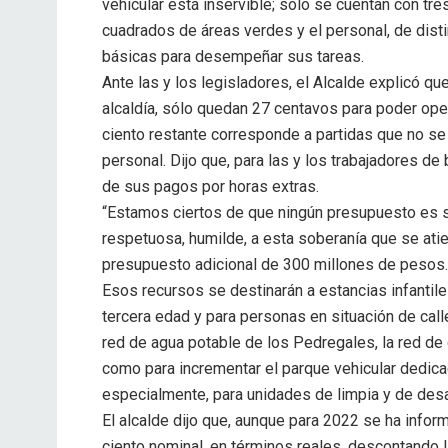
vehicular está inservible; sólo se cuentan con tr
cuadrados de áreas verdes y el personal, de disti
básicas para desempeñar sus tareas.
Ante las y los legisladores, el Alcalde explicó q
alcaldía, sólo quedan 27 centavos para poder ope
ciento restante corresponde a partidas que no se
personal. Dijo que, para las y los trabajadores de
de sus pagos por horas extras.
“Estamos ciertos de que ningún presupuesto es su
respetuosa, humilde, a esta soberanía que se atie
presupuesto adicional de 300 millones de pesos.
Esos recursos se destinarán a estancias infantile
tercera edad y para personas en situación de calle
red de agua potable de los Pedregales, la red de
como para incrementar el parque vehicular dedic
especialmente, para unidades de limpia y de des
El alcalde dijo que, aunque para 2022 se ha info
ciento nominal, en términos reales, descontando la