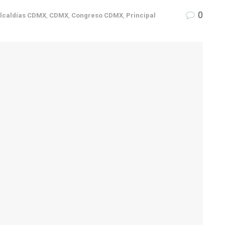
0
lcaldías CDMX
,
CDMX
,
Congreso CDMX
,
Principal