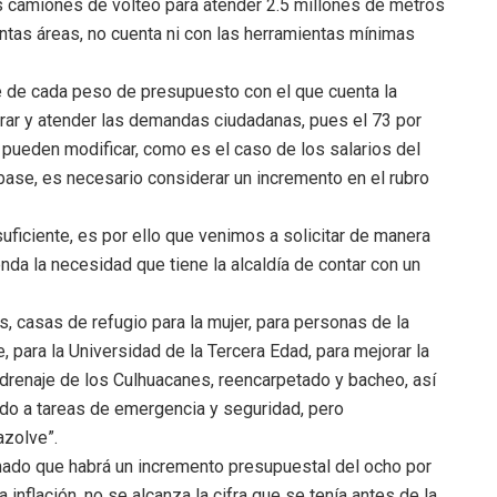
es camiones de volteo para atender 2.5 millones de metros
ntas áreas, no cuenta ni con las herramientas mínimas
ue de cada peso de presupuesto con el que cuenta la
rar y atender las demandas ciudadanas, pues el 73 por
 pueden modificar, como es el caso de los salarios del
 base, es necesario considerar un incremento en el rubro
ficiente, es por ello que venimos a solicitar de manera
nda la necesidad que tiene la alcaldía de contar con un
s, casas de refugio para la mujer, para personas de la
, para la Universidad de la Tercera Edad, para mejorar la
 drenaje de los Culhuacanes, reencarpetado y bacheo, así
ado a tareas de emergencia y seguridad, pero
azolve”.
rmado que habrá un incremento presupuestal del ocho por
 inflación, no se alcanza la cifra que se tenía antes de la