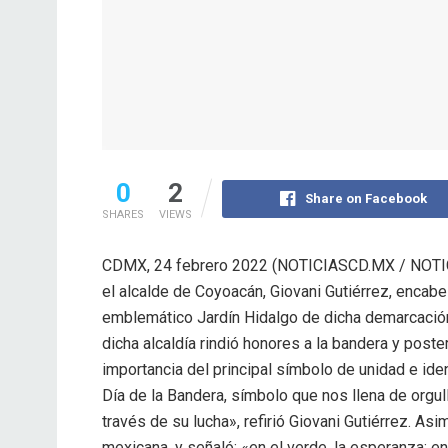
0
2
Share on Facebook
SHARES
VIEWS
CDMX, 24 febrero 2022 (NOTICIASCD.MX / NOTIC
el alcalde de Coyoacán, Giovani Gutiérrez, encabe
emblemático Jardín Hidalgo de dicha demarcación.
dicha alcaldía rindió honores a la bandera y post
importancia del principal símbolo de unidad e i
Día de la Bandera, símbolo que nos llena de orgul
través de su lucha», refirió Giovani Gutiérrez. As
mexicana, y señaló: «en el verde, la esperanza; en 