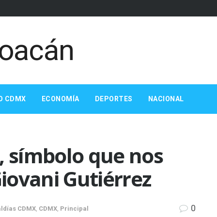
O CDMX
ECONOMÍA
DEPORTES
NACIONAL
, símbolo que nos
Giovani Gutiérrez
0
aldías CDMX
,
CDMX
,
Principal