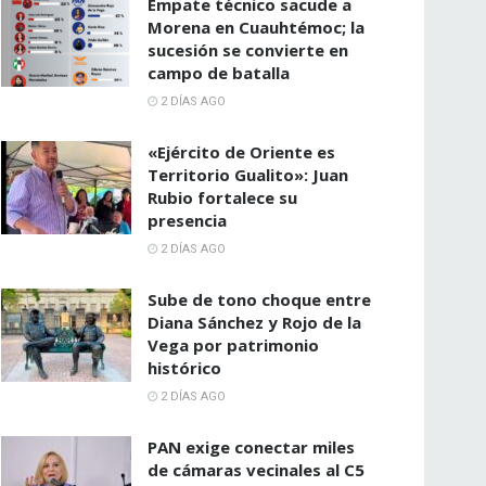
Empate técnico sacude a
Morena en Cuauhtémoc; la
sucesión se convierte en
campo de batalla
2 DÍAS AGO
«Ejército de Oriente es
Territorio Gualito»: Juan
Rubio fortalece su
presencia
2 DÍAS AGO
Sube de tono choque entre
Diana Sánchez y Rojo de la
Vega por patrimonio
histórico
2 DÍAS AGO
PAN exige conectar miles
de cámaras vecinales al C5