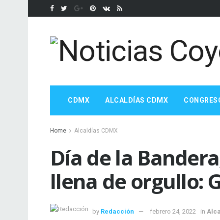
CDMX
ALCALDÍAS CDMX
CONGRES
Home
Alcaldías CDMX
Día de la Bandera
llena de orgullo: 
by
Redacción
febrero 24, 2022
in
Alc