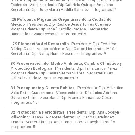
Espinosa Vicepresidente: Dip.Gabriela Quiroga Anguiano
Secretaría: Dip. José Martín Padilla Sánchez Integrantes: 7
28 Personas Migrantes Originarias de la Ciudad de
México
Presidente: Dip. Raúl de Jesús Torres Guerrero
Vicepresidente: Dip. Indalí Pardillo Cadena Secretaría:
Janecarlo Lozano Reynoso Integrantes: 5
29 Planeación del Desarrollo
Presidente: Dip. Federico
Döring Casar Vicepresidente: Dip. Carlos Hernández Mirón
Secretaría: Dip. Nancy Núñez Reséndiz Integrantes: 9
30 Preservación del Medio Ambiente, Cambio Climático y
Protección Ecológica
Presidenta: Dip. Tania Larios Pérez
Vicepresidente: Dip. Jesús Sesma Suárez Secretaría: Dip.
Gabriela Salido Magos Integrantes: 9
31 Presupuesto y Cuenta Pública
Presidenta: Dip. Valentina
Valia Bates Guadarrama Vicepresidente: Dip. Luisa Adriana
Gutiérrez Uriño Secretaría: Dip. Mónica Fernández César
Integrantes: 15
32 Protección a Periodistas
Presidenta: Dip .Ana Jocelyn
Villagrán Villasana Vicepresidente: Dip. Carlos Fernández
Tinoco Secretaría: Dip. Ana Francis López Bayghen Patiño
Integrantes: 5