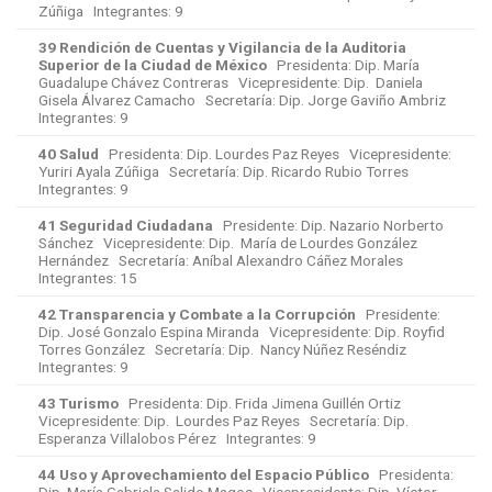
Zúñiga Integrantes: 9
39 Rendición de Cuentas y Vigilancia de la Auditoria
Superior de la Ciudad de México
Presidenta: Dip. María
Guadalupe Chávez Contreras Vicepresidente: Dip. Daniela
Gisela Álvarez Camacho Secretaría: Dip. Jorge Gaviño Ambriz
Integrantes: 9
40 Salud
Presidenta: Dip. Lourdes Paz Reyes Vicepresidente:
Yuriri Ayala Zúñiga Secretaría: Dip. Ricardo Rubio Torres
Integrantes: 9
41 Seguridad Ciudadana
Presidente: Dip. Nazario Norberto
Sánchez Vicepresidente: Dip. María de Lourdes González
Hernández Secretaría: Aníbal Alexandro Cáñez Morales
Integrantes: 15
42 Transparencia y Combate a la Corrupción
Presidente:
Dip. José Gonzalo Espina Miranda Vicepresidente: Dip. Royfid
Torres González Secretaría: Dip. Nancy Núñez Reséndiz
Integrantes: 9
43 Turismo
Presidenta: Dip. Frida Jimena Guillén Ortiz
Vicepresidente: Dip. Lourdes Paz Reyes Secretaría: Dip.
Esperanza Villalobos Pérez Integrantes: 9
44 Uso y Aprovechamiento del Espacio Público
Presidenta: