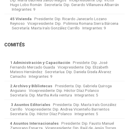
Dip. María Gabriela Salido Magos Vicepresidente: Dip. Víctor
Hugo Lobo Román Secretaría: Dip. Gerardo Villanueva Albarrán
Integrantes: 9
45 Vivienda
Presidente: Dip. Ricardo Janecarlo Lozano
Reynoso Vicepresidente: Dip. Polimnia Romana Sierra Bárcena
Secretaría: Maxta Iraís González Carrillo Integrantes: 9
COMITÉS
1 Administración y Capacitación
Presidete: Dip. José
Fernando Mercado Guaida Vicepresidente: Dip. Elizabeth
Mateos Hernández Secretaríua: Dip. Daniela Gisela Álvarez
Camacho Integrantes: 9
2 Archivo y Bibliotecas
Presidenta: Dip. Gabriela Quiroga
Anguiano Vicepresidente: Dip. Héctor Díaz Polanco
Secretaría: Dip. Martha Avila ventura Integrantes: 5
3 Asuntos Editoriales
Presidenta: Dip. Maxta Iraís González
Carrillo Vicepresidente: Dip. Andrea Vicenteño Barrientos
Secretaría: Dip. Héctor Díaz Polanco Integrantes: 5
4 Asuntos Internacionales
Presidente: Dip. Fausto Manuel
Zamorano Esparza Vicepresidente: Dip. Raúl de Jesús Torres