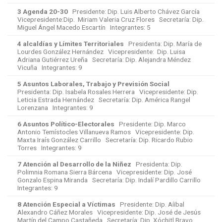
3 Agenda 20-30
Presidente: Dip. Luis Alberto Chávez García
Vicepresidente:Dip. Miriam Valeria Cruz Flores Secretaría: Dip.
Miguel Ángel Macedo Escartín Integrantes: 5
4 alcaldías y Límites Territoriales
Presidenta: Dip. María de
Lourdes González Hernández Vicepresidente: Dip. Luisa
Adriana Gutiérrez Ureña Secretaría: Dip. Alejandra Méndez
Vicuña Integrantes: 9
5 Asuntos Laborales, Trabajo y Previsión Social
Presidenta: Dip. Isabela Rosales Herrera Vicepresidente: Dip.
Leticia Estrada Hernández Secretaría: Dip. América Rangel
Lorenzana Integrantes: 9
6 Asuntos Político-Electorales
Presidente: Dip. Marco
Antonio Temístocles Villanueva Ramos Vicepresidente: Dip.
Maxta Iraís González Carrillo Secretaría: Dip. Ricardo Rubio
Torres Integrantes: 9
7 Atención al Desarrollo de la Niñez
Presidenta: Dip.
Polimnia Romana Sierra Bárcena Vicepresidente: Dip. José
Gonzalo Espina Miranda Secretaría: Dip. Indalí Pardillo Carrillo
Integrantes: 9
8 Atención Especial a Víctimas
Presidente: Dip. Aíibal
Alexandro Cáñez Morales Vicepresidente: Dip. José de Jesús
Martín del Campo Castañeda Secretaría: Dip. Xóchitl Bravo