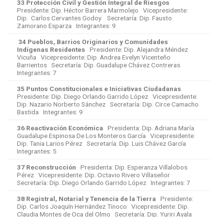
33 Protección Civil y Gestión Integral de Riesgos
Presidente: Dip. Héctor Barrera Marmolejo Vicepresidente:
Dip. Carlos Cervantes Godoy Secretaría: Dip. Fausto
Zamorano Esparza Integrantes: 9
34 Pueblos, Barrios Originarios y Comunidades
Indígenas Residentes
Presidente: Dip. Alejandra Méndez
Vicuña Vicepresidente: Dip. Andrea Evelyn Vicenteño
Barrientos Secretaría: Dip. Guadalupe Chávez Contreras
Integrantes: 7
35 Puntos Constitucionales e Iniciativas Ciudadanas
Presidente: Dip. Diego Orlando Garrido López Vicepresidente:
Dip. Nazario Norberto Sánchez Secretaría: Dip. Circe Camacho
Bastida Integrantes: 9
36 Reactivación Económica
Presidenta: Dip. Adriana María
Guadalupe Espinosa De Los Monteros García Vicepresidente:
Dip. Tania Larios Pérez Secretaría: Dip. Luis Chávez García
Integrantes: 5
37 Reconstrucción
Presidenta: Dip. Esperanza Villalobos
Pérez Vicepresidente: Dip. Octavio Rivero Villaseñor
Secretaría: Dip. Diego Orlando Garrido López Integrantes: 7
38 Registral, Notarial y Tenencia de la Tierra
Presidente:
Dip. Carlos Joaquín Hernández Tinoco Vicepresidente: Dip.
Claudia Montes de Oca del Olmo Secretaría: Dip. Yuriri Ayala