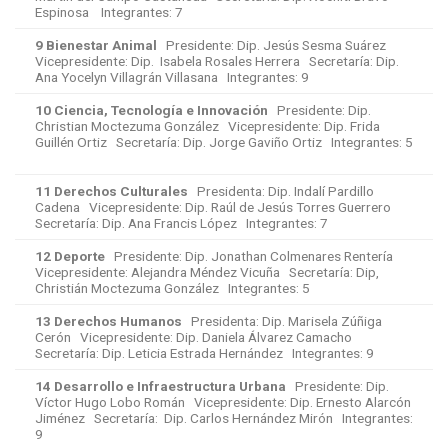
Espinosa Integrantes: 7
9 Bienestar Animal
Presidente: Dip. Jesús Sesma Suárez
Vicepresidente: Dip. Isabela Rosales Herrera Secretaría: Dip.
Ana Yocelyn Villagrán Villasana Integrantes: 9
10 Ciencia, Tecnología e Innovación
Presidente: Dip.
Christian Moctezuma González Vicepresidente: Dip. Frida
Guillén Ortiz Secretaría: Dip. Jorge Gaviño Ortiz Integrantes: 5
11 Derechos Culturales
Presidenta: Dip. Indalí Pardillo
Cadena Vicepresidente: Dip. Raúl de Jesús Torres Guerrero
Secretaría: Dip. Ana Francis López Integrantes: 7
12 Deporte
Presidente: Dip. Jonathan Colmenares Rentería
Vicepresidente: Alejandra Méndez Vicuña Secretaría: Dip,
Christián Moctezuma González Integrantes: 5
13 Derechos Humanos
Presidenta: Dip. Marisela Zúñiga
Cerón Vicepresidente: Dip. Daniela Álvarez Camacho
Secretaría: Dip. Leticia Estrada Hernández Integrantes: 9
14 Desarrollo e Infraestructura Urbana
Presidente: Dip.
Víctor Hugo Lobo Román Vicepresidente: Dip. Ernesto Alarcón
Jiménez Secretaría: Dip. Carlos Hernández Mirón Integrantes:
9