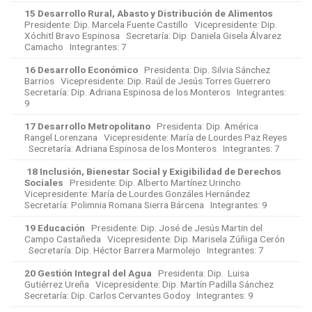
15 Desarrollo Rural, Abasto y Distribución de Alimentos
Presidente: Dip. Marcela Fuente Castillo Vicepresidente: Dip.
Xóchitl Bravo Espinosa Secretaría: Dip. Daniela Gisela Álvarez
Camacho Integrantes: 7
16 Desarrollo Económico
Presidenta: Dip. Silvia Sánchez
Barrios Vicepresidente: Dip. Raúl de Jesús Torres Guerrero
Secretaría: Dip. Adriana Espinosa de los Monteros Integrantes:
9
17 Desarrollo Metropolitano
Presidenta: Dip. América
Rangel Lorenzana Vicepresidente: María de Lourdes Paz Reyes
Secretaría: Adriana Espinosa de los Monteros Integrantes: 7
18 Inclusión, Bienestar Social y Exigibilidad de Derechos
Sociales
Presidente: Dip. Alberto Martínez Urincho
Vicepresidente: María de Lourdes Gonzáles Hernández
Secretaría: Polimnia Romana Sierra Bárcena Integrantes: 9
19 Educación
Presidente: Dip. José de Jesús Martin del
Campo Castañeda Vicepresidente: Dip. Marisela Zúñiga Cerón
Secretaría: Dip. Héctor Barrera Marmolejo Integrantes: 7
20 Gestión Integral del Agua
Presidenta: Dip. Luisa
Gutiérrez Ureña Vicepresidente: Dip. Martín Padilla Sánchez
Secretaría: Dip. Carlos Cervantes Godoy Integrantes: 9