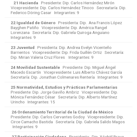
21 Hacienda
Presidente: Dip. Carlos Hernández Mirón
Vicepresidente: Dip. Carlos Hernández Tinoco Secreataría: Dip.
Federico Döring Casar Integrantes: 9
22 Igualdad de Género
Presidenta: Dip. Ana Francis López
Bayghen Patiño Vicepresidente: Dip. América Rangel
Lorenzana Secretaría: Dip. Gabriela Quiroga Anguiano
Integrantes: 9
23 Juventud
Presidenta: Dip. Andrea Evelyn Vicenteño
Barrientos Vicepresidente: Dip. Frida Guillén Ortiz Secretaría:
Dip. Mirian Valeria Cruz Flores Integrantes: 9
24 Movilidad Sustentable
Presidente: Dip. Miguel Ángel
Macedo Escartín Vicepresidente: Luis Alberto Chávez García
Secretaría: Dip. Jonathan Colmenares Rentería Integrantes: 9
25 Normatividad, Estudios y Prácticas Parlamentarias
Presidente: Dip. Jorge Gaviño Ambriz Vicepresidente: Dip.
Mónica Fernández César Secretaría: Dip. Alberto Martínez
Urincho Integrantes: 15
26 Ordenamiento Territorial de la Ciudad de México
Presidente: Dip. Carlos Cervantes Godoy Vicepresidente: Dip.
Circe Camacho Bastida Secretaría: Dip. Gabriela Salido Magos
Integrantes: 9
27 Participación Ciudadana
Presidenta: Dip. Xóchitl Bravo