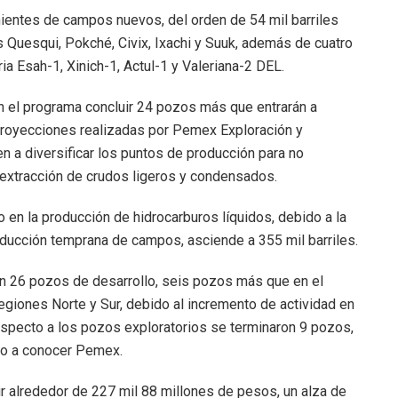
nientes de campos nuevos, del orden de 54 mil barriles
 Quesqui, Pokché, Civix, Ixachi y Suuk, además de cuatro
a Esah-1, Xinich-1, Actul-1 y Valeriana-2 DEL.
n el programa concluir 24 pozos más que entrarán a
proyecciones realizadas por Pemex Exploración y
 a diversificar los puntos de producción para no
 extracción de crudos ligeros y condensados.
o en la producción de hidrocarburos líquidos, debido a la
roducción temprana de campos, asciende a 355 mil barriles.
on 26 pozos de desarrollo, seis pozos más que en el
giones Norte y Sur, debido al incremento de actividad en
especto a los pozos exploratorios se terminaron 9 pozos,
io a conocer Pemex.
ir alrededor de 227 mil 88 millones de pesos, un alza de