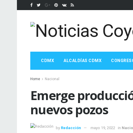
CDMX
ALCALDÍAS CDMX
CONGRES
Home
Nacional
Emerge producci
nuevos pozos
by
Redacción
mayo 19, 2022
in
Nacio