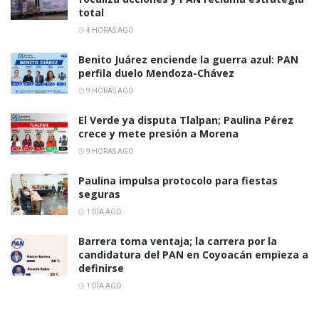
total
4 HORAS AGO
Benito Juárez enciende la guerra azul: PAN
perfila duelo Mendoza-Chávez
9 HORAS AGO
El Verde ya disputa Tlalpan; Paulina Pérez
crece y mete presión a Morena
9 HORAS AGO
Paulina impulsa protocolo para fiestas
seguras
1 DÍA AGO
Barrera toma ventaja; la carrera por la
candidatura del PAN en Coyoacán empieza a
definirse
1 DÍA AGO