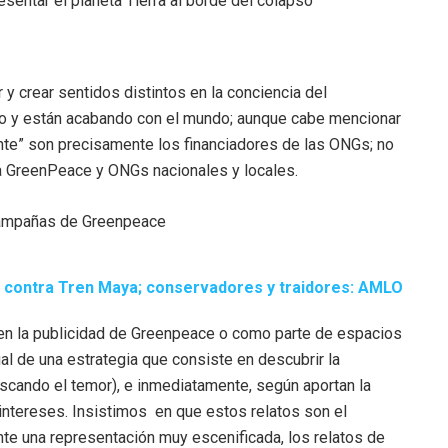
esentar el planeta Tierra al borde del colapso
 y crear sentidos distintos en la conciencia del
lo y están acabando con el mundo; aunque cabe mencionar
te” son precisamente los financiadores de las ONGs; no
a GreenPeace y ONGs nacionales y locales.
 contra Tren Maya; conservadores y traidores: AMLO
 en la publicidad de Greenpeace o como parte de espacios
al de una estrategia que consiste en descubrir la
scando el temor), e inmediatamente, según aportan la
 intereses. Insistimos en que estos relatos son el
nte una representación muy escenificada, los relatos de