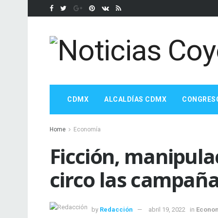
CDMX
ALCALDÍAS CDMX
CONGRES
Home
Economía
Ficción, manipula
circo las campañ
by
Redacción
abril 19, 2022
in
Econo