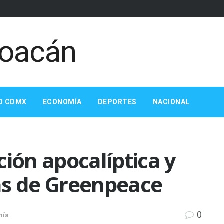
O CDMX
ECONOMÍA
DEPORTES
NACIONAL
ción apocalíptica y
as de Greenpeace
0
mía