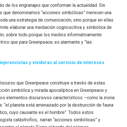
ás de los engranajes que conforman la actualidad. Sin
es que denominamos “acciones simbólicas” merecen una
a toda una estrategia de comunicación; sino porque en ellas
rmite elaborar una mediación cognoscitiva y simbólica de
ción; sobre todo porque los medios informativamente
étrico que para Greenpeace; es alarmante y “las
njerencistas y vividoras al servicio de intereses
 discurso que Greenpeace construye a través de estas
cción simbólica y mirada apocalíptica en Greenpeace y
tros elementos discursivos característicos —como la ironía
je: “el planeta está amenazado por la destrucción de fauna
mático, cuyo causante es el hombre”. Todos estos
ogista catástrofico, narran “acciones simbólicas” y