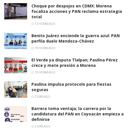
Choque por despojos en CDMX: Morena
focaliza acciones y PAN reclama estrategia
total
13 HORAS AGO
Benito Juárez enciende la guerra azul: PAN
perfila duelo Mendoza-Chávez
19 HORAS AGO
El Verde ya disputa Tlalpan; Paulina Pérez
crece y mete presión a Morena
19 HORAS AGO
Paulina impulsa protocolo para fiestas
seguras
2 DÍAS AGO
Barrera toma ventaja; la carrera por la
candidatura del PAN en Coyoacán empieza a
definirse
2 DÍAS AGO