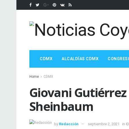
CDMX
ALCALDÍAS CDMX
CONGRES
Home
CDMX
Giovani Gutiérrez
Sheinbaum
by
Redacción
septiembre 2, 2021
in
C