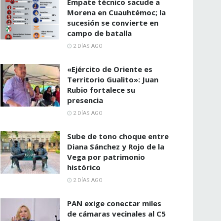
Empate técnico sacude a
Morena en Cuauhtémoc; la
sucesión se convierte en
campo de batalla
2 DÍAS AGO
«Ejército de Oriente es
Territorio Gualito»: Juan
Rubio fortalece su
presencia
2 DÍAS AGO
Sube de tono choque entre
Diana Sánchez y Rojo de la
Vega por patrimonio
histórico
2 DÍAS AGO
PAN exige conectar miles
de cámaras vecinales al C5