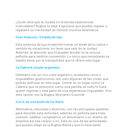
¿Quién dice que la ciudad no te brinda experiencias
inolvidables? Bigbox te deja 4 opciones que puedes regalar o
regalarte sin necesidad de recorrer muchos kilómetros.
Four Seasons: Estadía de lujo
Esta estancia de lujo te permite tomar un break de tu rutina y
sentirte de vacaciones sin tener que salir de la ciudad.
Además, la atención que te pueden brindar es la excusa
perfecta para sentirte consentido. Lo único que necesitarás es
dejarte llevar por la tranquilidad que te ofrece este lugar.
La Cabrera: Asado argentino
Deleitarte con un rico corte argentino, excelentes vinos e
inigualables guarniciones son solo algunas de las cosas que
podrás disfrutar en este lugar. Comer en un lugar como La
Cabrera que se posicionó como una parrilla de culto te hará
querer regresar y será parte de una experiencia inigualable. Vive
esta opción con la Bigbox Momento Gourmet.
Corre en una pista de Go Karts
Adrenalina, velocidad y diversión, son las principales palabras
para describir esta actividad, además es perfecta para toda
ocasión, celebrar cumpleaños, un aniversario o un evento de
empresa así sea verano o no. Esta es una de las actividades
que puedes elegir en la Bigbox Blend y que te hará sentir