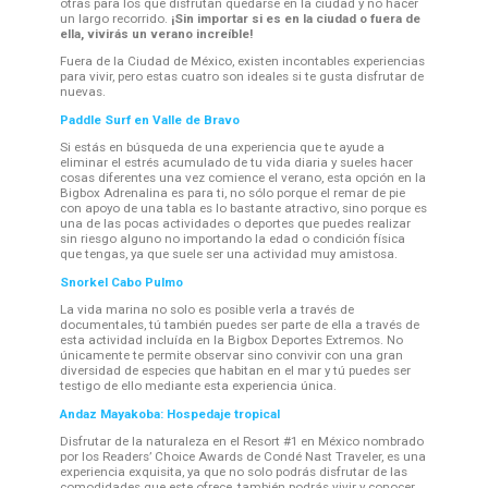
otras para los que disfrutan quedarse en la ciudad y no hacer
un largo recorrido.
¡Sin importar si es en la ciudad o fuera de
ella, vivirás un verano increíble!
Fuera de la Ciudad de México, existen incontables experiencias
para vivir, pero estas cuatro son ideales si te gusta disfrutar de
nuevas.
Paddle Surf en Valle de Bravo
Si estás en búsqueda de una experiencia que te ayude a
eliminar el estrés acumulado de tu vida diaria y sueles hacer
cosas diferentes una vez comience el verano, esta opción en la
Bigbox Adrenalina es para ti, no sólo porque el remar de pie
con apoyo de una tabla es lo bastante atractivo, sino porque es
una de las pocas actividades o deportes que puedes realizar
sin riesgo alguno no importando la edad o condición física
que tengas, ya que suele ser una actividad muy amistosa.
Snorkel Cabo Pulmo
La vida marina no solo es posible verla a través de
documentales, tú también puedes ser parte de ella a través de
esta actividad incluída en la Bigbox Deportes Extremos. No
únicamente te permite observar sino convivir con una gran
diversidad de especies que habitan en el mar y tú puedes ser
testigo de ello mediante esta experiencia única.
Andaz Mayakoba: Hospedaje tropical
Disfrutar de la naturaleza en el Resort #1 en México nombrado
por los Readers’ Choice Awards de Condé Nast Traveler, es una
experiencia exquisita, ya que no solo podrás disfrutar de las
comodidades que este ofrece, también podrás vivir y conocer