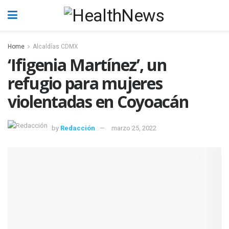
Home
Alcaldías CDMX
‘Ifigenia Martínez’, un
refugio para mujeres
violentadas en Coyoacán
by
Redacción
marzo 25, 2022