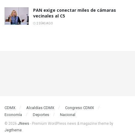
PAN exige conectar miles de cámaras
vecinales al C5
2 DÍAS AGO
CDMX
Alcaldías CDMX
Congreso CDMX
Economía
Deportes
Nacional
© 2026
JNews
- Premium WordPress news & magazine theme by
Jegtheme
.