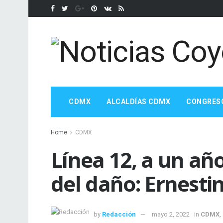
CDMX
ALCALDÍAS CDMX
CONGRES
Home
CDMX
Línea 12, a un añ
del daño: Ernesti
by
Redacción
mayo 2, 2022
in
CDMX
,