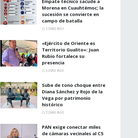
Empate técnico sacude a
Morena en Cuauhtémoc; la
sucesión se convierte en
campo de batalla
2 DÍAS AGO
«Ejército de Oriente es
Territorio Gualito»: Juan
Rubio fortalece su
presencia
2 DÍAS AGO
Sube de tono choque entre
Diana Sánchez y Rojo de la
Vega por patrimonio
histórico
2 DÍAS AGO
PAN exige conectar miles
de cámaras vecinales al C5