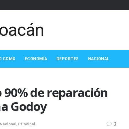
O CDMX
ECONOMÍA
DEPORTES
NACIONAL
o 90% de reparación
na Godoy
0
Nacional
,
Principal