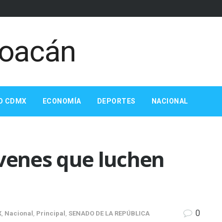
O CDMX
ECONOMÍA
DEPORTES
NACIONAL
óvenes que luchen
0
X
,
Nacional
,
Principal
,
SENADO DE LA REPÚBLICA