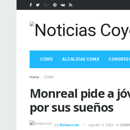
CDMX
ALCALDÍAS CDMX
CONGRES
Home
CDMX
Monreal pide a j
por sus sueños
by
Redacción
agosto 5, 2022
in
CDM