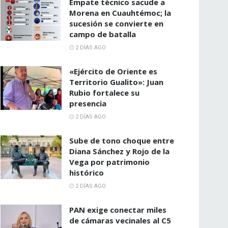
Empate técnico sacude a
Morena en Cuauhtémoc; la
sucesión se convierte en
campo de batalla
2 DÍAS AGO
«Ejército de Oriente es
Territorio Gualito»: Juan
Rubio fortalece su
presencia
2 DÍAS AGO
Sube de tono choque entre
Diana Sánchez y Rojo de la
Vega por patrimonio
histórico
2 DÍAS AGO
PAN exige conectar miles
de cámaras vecinales al C5