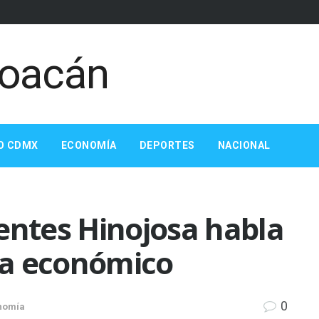
O CDMX
ECONOMÍA
DEPORTES
NACIONAL
entes Hinojosa habla
ma económico
0
nomía