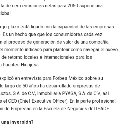
meta de cero emisiones netas para 2050 supone una
lobal.
argo plazo está ligado con la capacidad de las empresas
o. Es un hecho que que los consumidores cada vez
n el proceso de generación de valor de una compañía.
el momento indicado para plantear cómo navegar el nuevo
de retorno locales e internacionales para los
o Fuentes Hinojosa.
xplicó en entrevista para Forbes México sobre su
a lo largo de 50 años ha desarrollado empresas de
os, S.A. de C.V., Inmobiliaria PYASA, S.A. de C.V., así
el CEO (Chief Executive Officer). En la parte profesional,
ión de Empresas en la Escuela de Negocios del IPADE.
 una inversión?