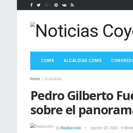
CDMX
ALCALDÍAS CDMX
CONGRES
Home
Economía
Pedro Gilberto Fu
sobre el panora
by
Redacción
agosto 22, 2022
in
Eco