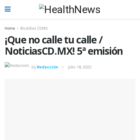
Home
Alcaldías CDMX
¡Que no calle tu calle /
NoticiasCD.MX! 5ª emisión
by
Redacción
julio 18, 2022