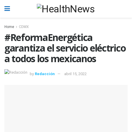
Home
CDMX
#ReformaEnergética
garantiza el servicio eléctrico
a todos los mexicanos
by
Redacción
abril 15, 2022