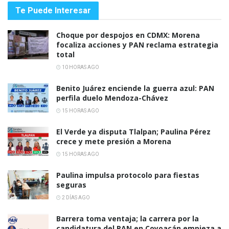
Te Puede Interesar
Choque por despojos en CDMX: Morena
focaliza acciones y PAN reclama estrategia
total
10 HORAS AGO
Benito Juárez enciende la guerra azul: PAN
perfila duelo Mendoza-Chávez
15 HORAS AGO
El Verde ya disputa Tlalpan; Paulina Pérez
crece y mete presión a Morena
15 HORAS AGO
Paulina impulsa protocolo para fiestas
seguras
2 DÍAS AGO
Barrera toma ventaja; la carrera por la
candidatura del PAN en Coyoacán empieza a