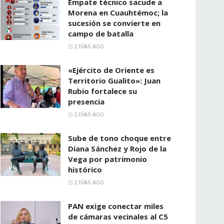
Empate técnico sacude a
Morena en Cuauhtémoc; la
sucesión se convierte en
campo de batalla
2 DÍAS AGO
«Ejército de Oriente es
Territorio Gualito»: Juan
Rubio fortalece su
presencia
2 DÍAS AGO
Sube de tono choque entre
Diana Sánchez y Rojo de la
Vega por patrimonio
histórico
2 DÍAS AGO
PAN exige conectar miles
de cámaras vecinales al C5