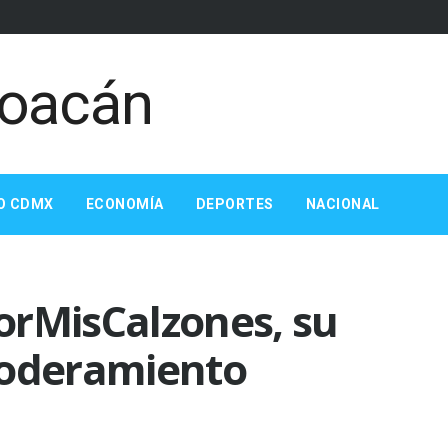
O CDMX
ECONOMÍA
DEPORTES
NACIONAL
orMisCalzones, su
oderamiento