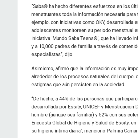
“Saba® ha hecho diferentes esfuerzos en los últi
menstruantes toda la información necesaria para
ejemplo, con iniciativas como OKY, desarrollada e
adolescentes monitoreen su periodo menstrual en u
iniciativa ‘Mundo Saba Teens®’, que ha llevado i
y a 10,000 padres de familia a través de conteni
especialistas”, dijo.
Asimismo, afirmó que la información es muy impor
alrededor de los procesos naturales del cuerpo, co
estigmas que aún persisten en la sociedad.
“De hecho, a 44% de las personas que participaro
desarrollada por Essity, UNICEF y Menstruación 
hombre (aunque sea familiar) y 52% con sus col
Encuesta Global de Higiene y Salud de Essity, en
su higiene íntima diaria”, mencionó Palmira Camar