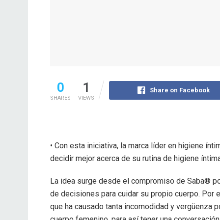
0
1
Share on Facebook
SHARES
VIEWS
• Con esta iniciativa, la marca líder en higiene í
decidir mejor acerca de su rutina de higiene íntima
La idea surge desde el compromiso de Saba® por 
de decisiones para cuidar su propio cuerpo. Por e
que ha causado tanta incomodidad y vergüenza por
cuerpo femenino, para así tener una conversación