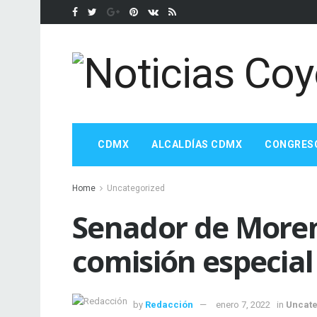
CDMX
ALCALDÍAS CDMX
CONGRES
Home
Uncategorized
Senador de Morena
comisión especial
by
Redacción
enero 7, 2022
in
Uncate