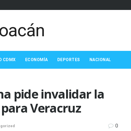
O CDMX
ECONOMÍA
DEPORTES
NACIONAL
 pide invalidar la
 para Veracruz
0
gorized