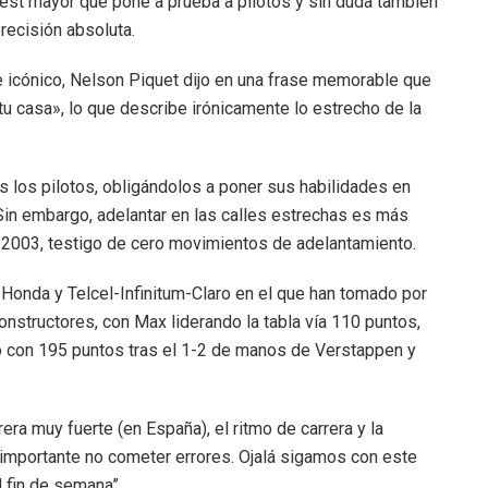
test mayor que pone a prueba a pilotos y sin duda también
recisión absoluta.
e icónico, Nelson Piquet dijo en una frase memorable que
tu casa», lo que describe irónicamente lo estrecho de la
s los pilotos, obligándolos a poner sus habilidades en
Sin embargo, adelantar en las calles estrechas es más
de 2003, testigo de cero movimientos de adelantamiento.
 Honda y Telcel-Infinitum-Claro en el que han tomado por
Constructores, con Max liderando la tabla vía 110 puntos,
po con 195 puntos tras el 1-2 de manos de Verstappen y
ra muy fuerte (en España), el ritmo de carrera y la
 importante no cometer errores. Ojalá sigamos con este
 fin de semana”.