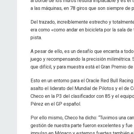
al borde de los muros resulta implacable y es el 
a las máquinas, en 78 giros que son siempre de p
Del trazado, increíblemente estrecho y totalment
era como «como andar en bicicleta por la sala de 
pista.
A pesar de ello, es un desafío que encanta a todo
juego y recompensando la precisión milimétrica. 
que difícil, y para muestra está el Gran Premio 
Esto en un entorno para el Oracle Red Bull Racing
asalto el liderato del Mundial de Pilotos y el de 
Checo en la P3 del clasificador con 85 y el equi
Pérez en el GP español.
Por ello mismo, Checo ha dicho: “Tuvimos una carre
gestión de nuestra parte fueron excelentes y fue
impulso en Mónaco y estemos fuertes también el