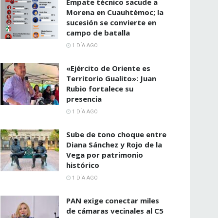
Empate técnico sacude a
Morena en Cuauhtémoc; la
sucesión se convierte en
campo de batalla
1 DÍA AGO
«Ejército de Oriente es
Territorio Gualito»: Juan
Rubio fortalece su
presencia
1 DÍA AGO
Sube de tono choque entre
Diana Sánchez y Rojo de la
Vega por patrimonio
histórico
1 DÍA AGO
PAN exige conectar miles
de cámaras vecinales al C5