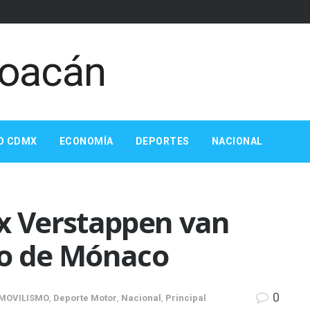
O CDMX
ECONOMÍA
DEPORTES
NACIONAL
ax Verstappen van
io de Mónaco
0
MOVILISMO
,
Deporte Motor
,
Nacional
,
Principal