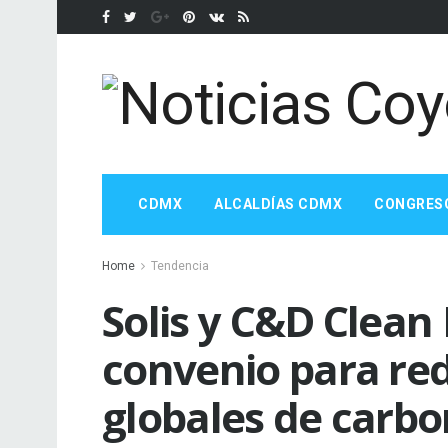
CDMX
ALCALDÍAS CDMX
CONGRES
Home
Tendencia
Solis y C&D Clean
convenio para re
globales de carb