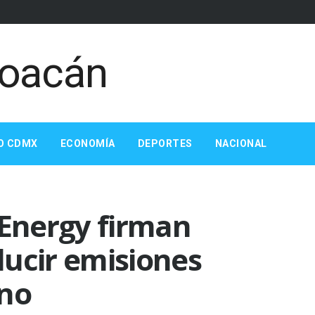
O CDMX
ECONOMÍA
DEPORTES
NACIONAL
 Energy firman
ducir emisiones
ono