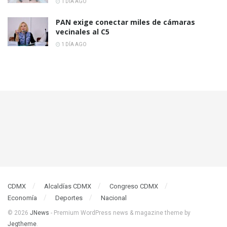
1 DÍA AGO
PAN exige conectar miles de cámaras
vecinales al C5
1 DÍA AGO
CDMX
Alcaldías CDMX
Congreso CDMX
Economía
Deportes
Nacional
© 2026
JNews
- Premium WordPress news & magazine theme by
Jegtheme
.