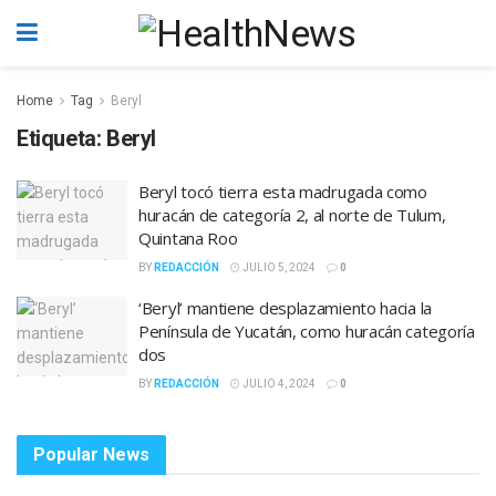
Home
Tag
Beryl
Etiqueta:
Beryl
Beryl tocó tierra esta madrugada como
huracán de categoría 2, al norte de Tulum,
Quintana Roo
BY
REDACCIÓN
JULIO 5, 2024
0
‘Beryl’ mantiene desplazamiento hacia la
Península de Yucatán, como huracán categoría
dos
BY
REDACCIÓN
JULIO 4, 2024
0
Popular News