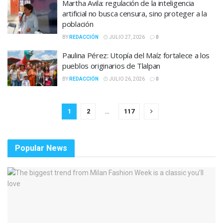
Martha Avila: regulación de la inteligencia
artificial no busca censura, sino proteger a la
población
BY
REDACCIÓN
JULIO 27, 2026
0
Paulina Pérez: Utopía del Maíz fortalece a los
pueblos originarios de Tlalpan
BY
REDACCIÓN
JULIO 26, 2026
0
1
2
…
117
Popular News