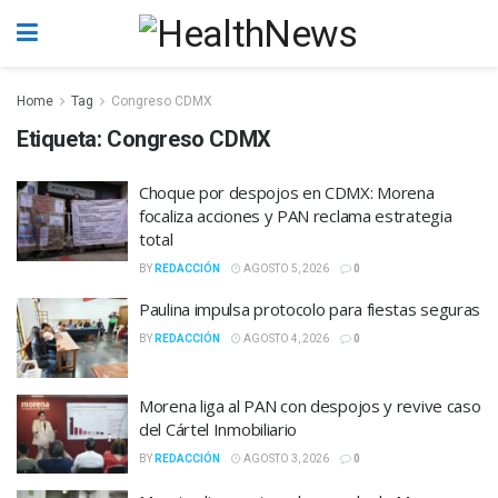
Home
Tag
Congreso CDMX
Etiqueta:
Congreso CDMX
Choque por despojos en CDMX: Morena
focaliza acciones y PAN reclama estrategia
total
BY
REDACCIÓN
AGOSTO 5, 2026
0
Paulina impulsa protocolo para fiestas seguras
BY
REDACCIÓN
AGOSTO 4, 2026
0
Morena liga al PAN con despojos y revive caso
del Cártel Inmobiliario
BY
REDACCIÓN
AGOSTO 3, 2026
0