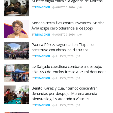
Muerte digna entra a la agenda de Morena
BY
REDACCIÓN
AGOSTO 3, 2026
0
Morena cierra filas contra invasores; Martha
Ávila exige cero tolerancia al despojo
BY
REDACCIÓN
AGOSTO 3, 2026
0
Paulina Pérez: seguridad en Tlalpan se
construye con obras, no discursos
BY
REDACCIÓN
JULIO 29, 2026
0
Liz Salgado cuestiona combate al despojo:
sólo 463 detenidos frente a 25 mil denuncias
BY
REDACCIÓN
JULIO 27, 2026
0
Benito Juárez y Cuauhtémoc concentran
denuncias por despojo; Morena anuncia
ofensiva legal y atención a víctimas
BY
REDACCIÓN
JULIO 27, 2026
0