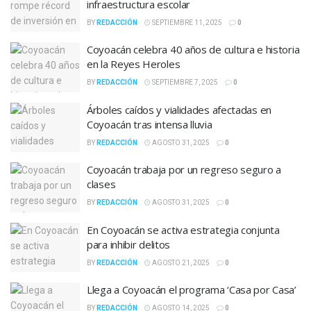
infraestructura escolar
BY
REDACCIÓN
SEPTIEMBRE 11, 2025
0
Coyoacán celebra 40 años de cultura e historia
en la Reyes Heroles
BY
REDACCIÓN
SEPTIEMBRE 7, 2025
0
Árboles caídos y vialidades afectadas en
Coyoacán tras intensa lluvia
BY
REDACCIÓN
AGOSTO 31, 2025
0
Coyoacán trabaja por un regreso seguro a
clases
BY
REDACCIÓN
AGOSTO 31, 2025
0
En Coyoacán se activa estrategia conjunta
para inhibir delitos
BY
REDACCIÓN
AGOSTO 21, 2025
0
Llega a Coyoacán el programa ‘Casa por Casa’
BY
REDACCIÓN
AGOSTO 14, 2025
0