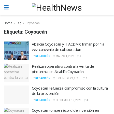
Home
Tag
Coyoacán
Etiqueta:
Coyoacán
Alcaldía Coyoacán y TJACDMX firman por 1a
vez convenio de colaboración
BY
REDACCIÓN
MARZO 4, 2026
0
Realizan operativo contra la venta de
pirotecnia en Alcaldía Coyoacán
BY
REDACCIÓN
DICIEMBRE 29, 2025
0
Coyoacán refuerza compromiso con la cultura
de la prevención
BY
REDACCIÓN
SEPTIEMBRE 19, 2025
0
Coyoacán rompe récord de inversión en