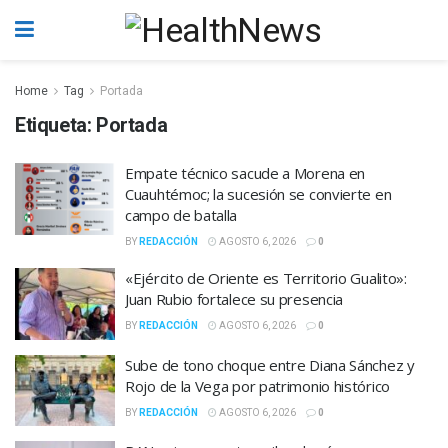
Home
Tag
Portada
Etiqueta:
Portada
Empate técnico sacude a Morena en
Cuauhtémoc; la sucesión se convierte en
campo de batalla
BY
REDACCIÓN
AGOSTO 6, 2026
0
«Ejército de Oriente es Territorio Gualito»:
Juan Rubio fortalece su presencia
BY
REDACCIÓN
AGOSTO 6, 2026
0
Sube de tono choque entre Diana Sánchez y
Rojo de la Vega por patrimonio histórico
BY
REDACCIÓN
AGOSTO 6, 2026
0