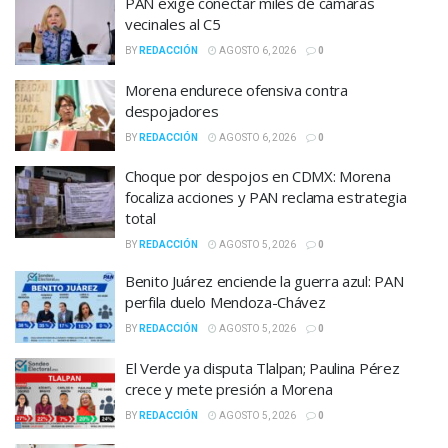
PAN exige conectar miles de cámaras
vecinales al C5
BY
REDACCIÓN
AGOSTO 6, 2026
0
Morena endurece ofensiva contra
despojadores
BY
REDACCIÓN
AGOSTO 6, 2026
0
Choque por despojos en CDMX: Morena
focaliza acciones y PAN reclama estrategia
total
BY
REDACCIÓN
AGOSTO 5, 2026
0
Benito Juárez enciende la guerra azul: PAN
perfila duelo Mendoza-Chávez
BY
REDACCIÓN
AGOSTO 5, 2026
0
El Verde ya disputa Tlalpan; Paulina Pérez
crece y mete presión a Morena
BY
REDACCIÓN
AGOSTO 5, 2026
0