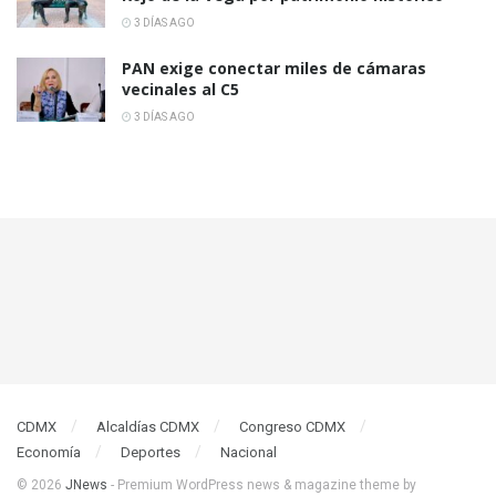
3 DÍAS AGO
PAN exige conectar miles de cámaras
vecinales al C5
3 DÍAS AGO
CDMX
Alcaldías CDMX
Congreso CDMX
Economía
Deportes
Nacional
© 2026
JNews
- Premium WordPress news & magazine theme by