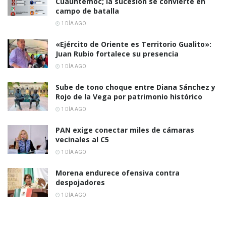
Cuauhtémoc; la sucesión se convierte en
campo de batalla
1 DÍA AGO
«Ejército de Oriente es Territorio Gualito»:
Juan Rubio fortalece su presencia
1 DÍA AGO
Sube de tono choque entre Diana Sánchez y
Rojo de la Vega por patrimonio histórico
1 DÍA AGO
PAN exige conectar miles de cámaras
vecinales al C5
1 DÍA AGO
Morena endurece ofensiva contra
despojadores
1 DÍA AGO