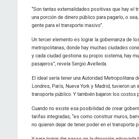
“Son tantas externalidades positivas que hay el t
una porción de dinero público para pagarlo, o sea
gente para el transporte masivo”.
Un tercer elemento es lograr la gobernanza de l
metropolitanas, donde hay muchas ciudades conec
y cada ciudad gestiona su propio sistema, hay mu
pasajeros”, revela Sergio Avelleda.
El ideal sería tener una Autoridad Metropolitana 
Londres, París, Nueva York y Madrid, tuvieron un i
transporte público. Y también bajaron los costos
Cuando no existe esa posibilidad de crear goberna
tarifas integradas, “es como construir muros, bar
no quieren dejar de tener poder en el transporte p
Y para lograr dar pasos en la dirección adecuada 