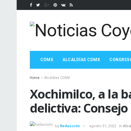
CDMX
ALCALDÍAS CDMX
CONGRES
Home
Alcaldías CDMX
Xochimilco, a la b
delictiva: Consej
by
Redacción
agosto 31, 2022
in
Alc