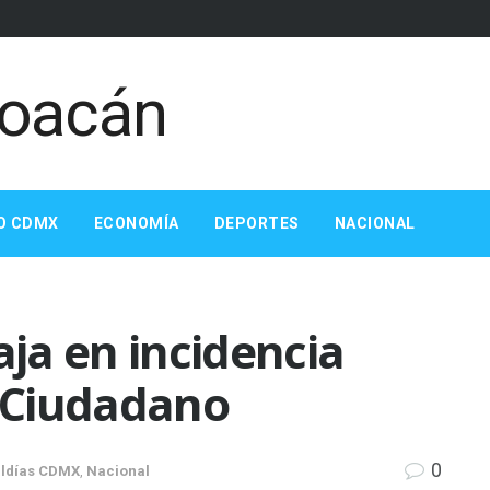
O CDMX
ECONOMÍA
DEPORTES
NACIONAL
aja en incidencia
o Ciudadano
0
aldías CDMX
,
Nacional