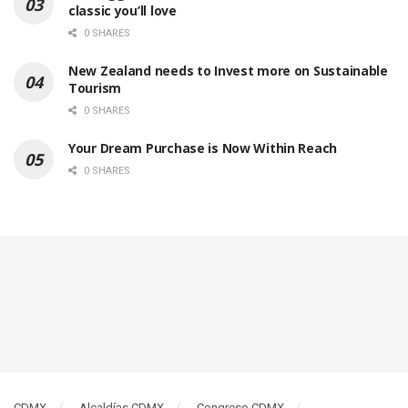
classic you’ll love
0 SHARES
New Zealand needs to Invest more on Sustainable
Tourism
0 SHARES
Your Dream Purchase is Now Within Reach
0 SHARES
CDMX
Alcaldías CDMX
Congreso CDMX