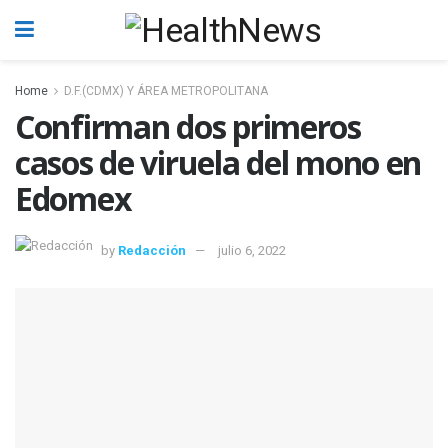
Home
D.F.(CDMX) Y ÁREA METROPOLITANA
Confirman dos primeros
casos de viruela del mono en
Edomex
by
Redacción
julio 6, 2022