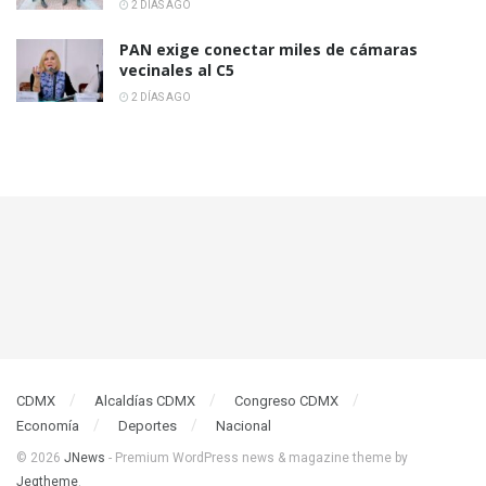
2 DÍAS AGO
PAN exige conectar miles de cámaras
vecinales al C5
2 DÍAS AGO
CDMX
Alcaldías CDMX
Congreso CDMX
Economía
Deportes
Nacional
© 2026
JNews
- Premium WordPress news & magazine theme by
Jegtheme
.