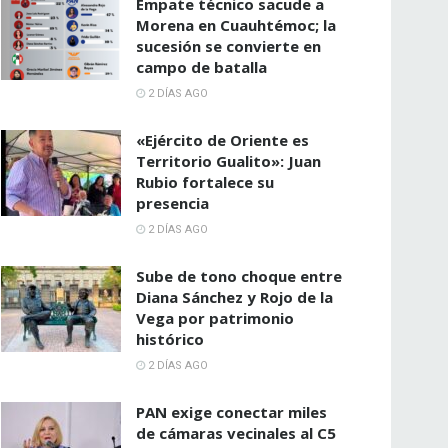
Empate técnico sacude a
Morena en Cuauhtémoc; la
sucesión se convierte en
campo de batalla
2 DÍAS AGO
«Ejército de Oriente es
Territorio Gualito»: Juan
Rubio fortalece su
presencia
2 DÍAS AGO
Sube de tono choque entre
Diana Sánchez y Rojo de la
Vega por patrimonio
histórico
2 DÍAS AGO
PAN exige conectar miles
de cámaras vecinales al C5