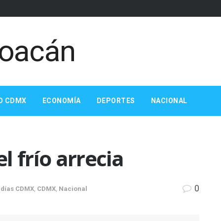
O CDMX
ECONOMÍA
DEPORTES
NACIONAL
l frío arrecia
0
ldías CDMX
,
CDMX
,
Nacional