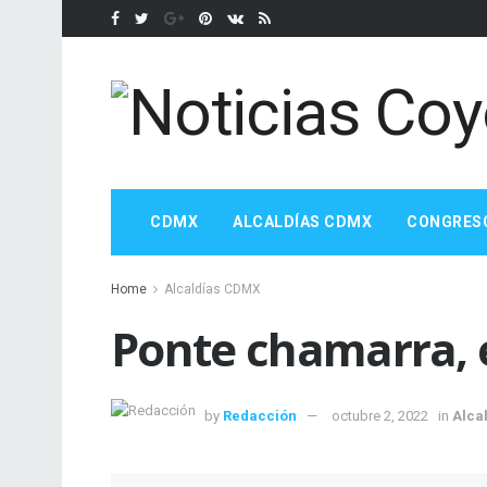
CDMX
ALCALDÍAS CDMX
CONGRES
Home
Alcaldías CDMX
Ponte chamarra, e
by
Redacción
octubre 2, 2022
in
Alca