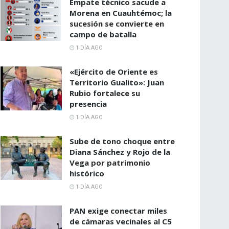
Empate técnico sacude a
Morena en Cuauhtémoc; la
sucesión se convierte en
campo de batalla
1 DÍA AGO
«Ejército de Oriente es
Territorio Gualito»: Juan
Rubio fortalece su
presencia
1 DÍA AGO
Sube de tono choque entre
Diana Sánchez y Rojo de la
Vega por patrimonio
histórico
1 DÍA AGO
PAN exige conectar miles
de cámaras vecinales al C5