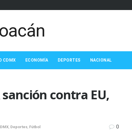
O CDMX
ECONOMÍA
DEPORTES
NACIONAL
A sanción contra EU,
0
CDMX
,
Deportes
,
Fútbol