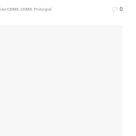
0
días CDMX
,
CDMX
,
Principal