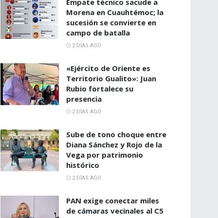
Empate técnico sacude a
Morena en Cuauhtémoc; la
sucesión se convierte en
campo de batalla
2 DÍAS AGO
«Ejército de Oriente es
Territorio Gualito»: Juan
Rubio fortalece su
presencia
2 DÍAS AGO
Sube de tono choque entre
Diana Sánchez y Rojo de la
Vega por patrimonio
histórico
2 DÍAS AGO
PAN exige conectar miles
de cámaras vecinales al C5