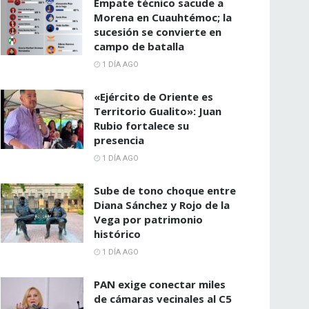
Empate técnico sacude a
Morena en Cuauhtémoc; la
sucesión se convierte en
campo de batalla
1 DÍA AGO
«Ejército de Oriente es
Territorio Gualito»: Juan
Rubio fortalece su
presencia
1 DÍA AGO
Sube de tono choque entre
Diana Sánchez y Rojo de la
Vega por patrimonio
histórico
1 DÍA AGO
PAN exige conectar miles
de cámaras vecinales al C5