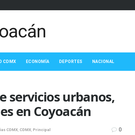
O CDMX
ECONOMÍA
DEPORTES
NACIONAL
e servicios urbanos,
ales en Coyoacán
0
días CDMX
,
CDMX
,
Principal