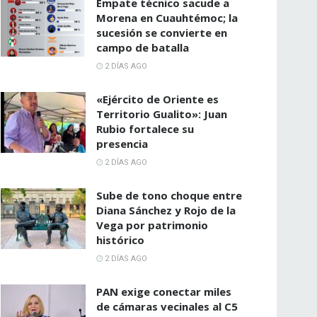
Empate técnico sacude a
Morena en Cuauhtémoc; la
sucesión se convierte en
campo de batalla
2 DÍAS AGO
«Ejército de Oriente es
Territorio Gualito»: Juan
Rubio fortalece su
presencia
2 DÍAS AGO
Sube de tono choque entre
Diana Sánchez y Rojo de la
Vega por patrimonio
histórico
2 DÍAS AGO
PAN exige conectar miles
de cámaras vecinales al C5