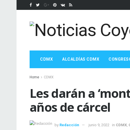
CDMX
ALCALDÍAS CDMX
CONGRES
Home
CDMX
Les darán a ‘mon
años de cárcel
by
Redacción
junio 9, 2022
in
CDMX
,