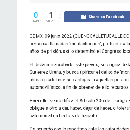
0
1
Share on Facebook
SHARES
VIEWS
CDMX, 09 junio 2022 (QUENOCALLETUCALLE.COM 
personas llamadas ‘montachoques’, podrían ir a la
años de prisión, así lo determinó el Congreso loca
El dictamen aprobado este jueves, se origina de la
Gutiérrez Ureña, y busca tipificar el delito de ‘m
ahora en adelante se castigará a aquellas person
automovilístico, a fin de obtener de ello recurso
Para ello, se modifica el Artículo 236 del Código 
obligue a otro a dar, hacer, dejar de hacer, o tole
patrimonial en hechos de tránsito.
De acuerdo con lo reportado ante las autoridades