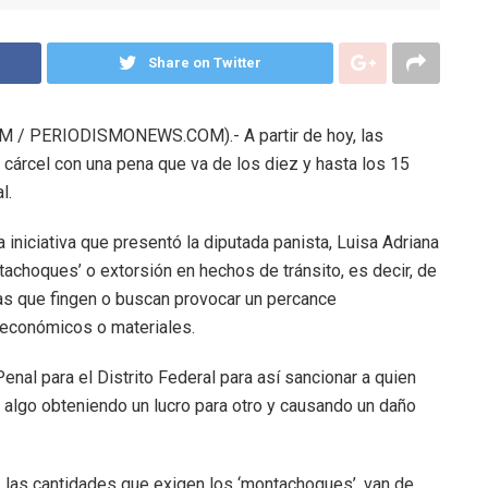
Share on Twitter
/ PERIODISMONEWS.COM).- A partir de hoy, las
 cárcel con una pena que va de los diez y hasta los 15
l.
 iniciativa que presentó la diputada panista, Luisa Adriana
ontachoques’ o extorsión en hechos de tránsito, es decir, de
as que fingen o buscan provocar un percance
s económicos o materiales.
Penal para el Distrito Federal para así sancionar a quien
rar algo obteniendo un lucro para otro y causando un daño
, las cantidades que exigen los ‘montachoques’, van de