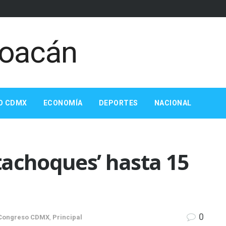
O CDMX
ECONOMÍA
DEPORTES
NACIONAL
tachoques’ hasta 15
0
Congreso CDMX
,
Principal