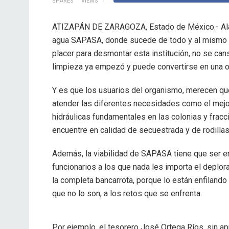
SHARES
VIEWS
ATIZAPÁN DE ZARAGOZA, Estado de México.- Alarm
agua SAPASA, donde sucede de todo y al mismo ti
placer para desmontar esta institución, no se can
limpieza ya empezó y puede convertirse en una ol
Y es que los usuarios del organismo, merecen que
atender las diferentes necesidades como el mejor 
hidráulicas fundamentales en las colonias y fracc
encuentre en calidad de secuestrada y de rodillas 
Además, la viabilidad de SAPASA tiene que ser 
funcionarios a los que nada les importa el deplor
la completa bancarrota, porque lo están enfiland
que no lo son, a los retos que se enfrenta.
Por ejemplo, el tesorero José Ortega Ríos, sin ap