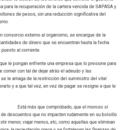
sa para la recuperación de la cartera vencida de SAPASA y
llones de pesos, sin una reducción significativa del
smo.
un consorcio externo al organismo, se encargue de la
 cantidades de dinero que se encuentran hasta la fecha
 puesto al corriente.
 que le pongan enfrente una empresa que lo presione para
e comer con tal de dejar atrás el adeudo y las
se le amaga de la restricción del suministro del vital
erarlo y a que tal vez, en vez de pagar se resigne a que le
Está más que comprobado, que el moroso sí
 de descuentos que no impacten rudamente en su bolsillo
stir menor, viajar menos, etc, como aquellas que eliminan
gica, la recaudación crece y se fortalecen las finanzas de