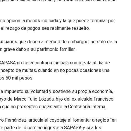
mo opción la menos indicada y la que puede terminar por
el rezago de pagos sea realmente resuelto.
os usuarios que deben a merced de embargos, no solo de la
un grave daño a su patrimonio familiar.
 SAPASA no se encontraría tan baja como está al día de
oncepto de multas, cuando en no pocas ocasiones una
los 50 mil pesos.
ha impuesto su voluntad y sostiene su propia economía,
oyo de Marco Tulio Lozada, hijo del ex alcalde Francisco
a que no presenten quejas ante la Contraloría Interna.
ro Fernández, articula el coyotaje al fomentar arreglos “en
or parte del dinero no ingrese a SAPASA y sí a los