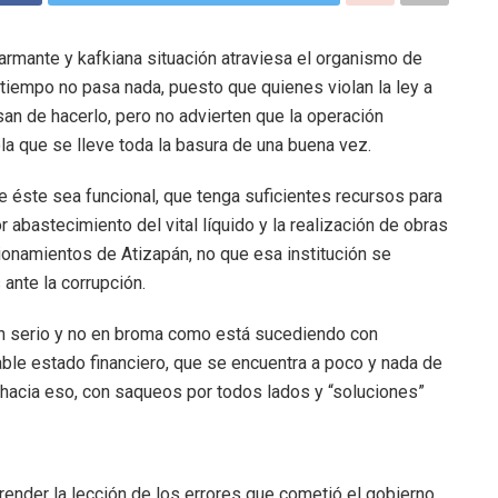
ante y kafkiana situación atraviesa el organismo de
empo no pasa nada, puesto que quienes violan la ley a
san de hacerlo, pero no advierten que la operación
a que se lleve toda la basura de una buena vez.
 éste sea funcional, que tenga suficientes recursos para
abastecimiento del vital líquido y la realización de obras
ionamientos de Atizapán, no que esa institución se
ante la corrupción.
en serio y no en broma como está sucediendo con
able estado financiero, que se encuentra a poco y nada de
o hacia eso, con saqueos por todos lados y “soluciones”
render la lección de los errores que cometió el gobierno