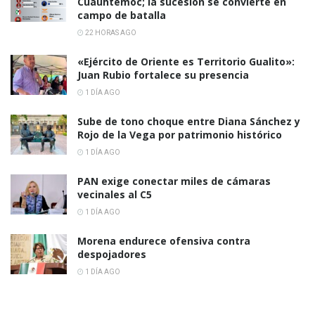
Cuauhtémoc; la sucesión se convierte en
campo de batalla
22 HORAS AGO
«Ejército de Oriente es Territorio Gualito»:
Juan Rubio fortalece su presencia
1 DÍA AGO
Sube de tono choque entre Diana Sánchez y
Rojo de la Vega por patrimonio histórico
1 DÍA AGO
PAN exige conectar miles de cámaras
vecinales al C5
1 DÍA AGO
Morena endurece ofensiva contra
despojadores
1 DÍA AGO