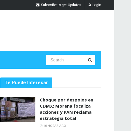
Subscribe to get Updates
Login
Te Puede Interesar
Choque por despojos en
CDMX: Morena focaliza
acciones y PAN reclama
estrategia total
10 HORAS AGO