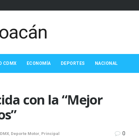
O CDMX
ECONOMÍA
DEPORTES
NACIONAL
ida con la “Mejor
os”
0
CDMX
,
Deporte Motor
,
Principal